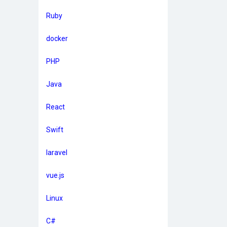
Ruby
docker
PHP
Java
React
Swift
laravel
vue.js
Linux
C#