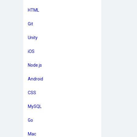
HTML
Git
Unity
iOS
Node.js
Android
CSS
MySQL
Go
Mac