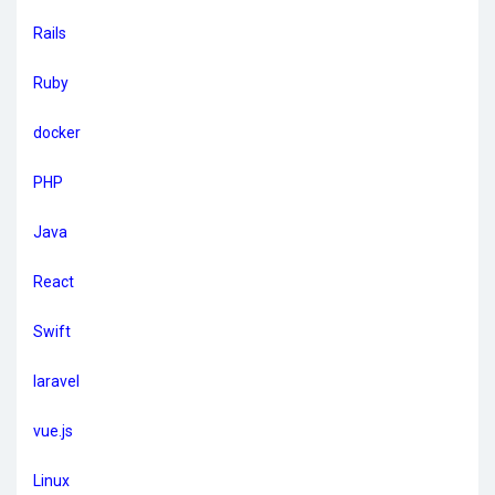
Rails
Ruby
docker
PHP
Java
React
Swift
laravel
vue.js
Linux