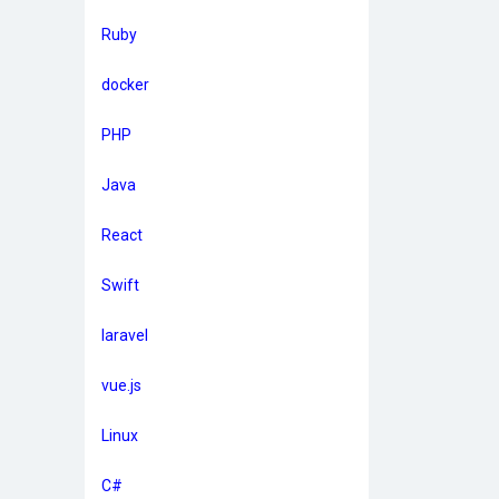
Ruby
docker
PHP
Java
React
Swift
laravel
vue.js
Linux
C#