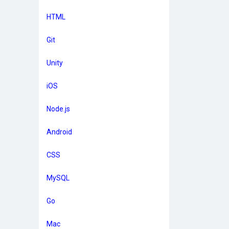
HTML
Git
Unity
iOS
Node.js
Android
CSS
MySQL
Go
Mac