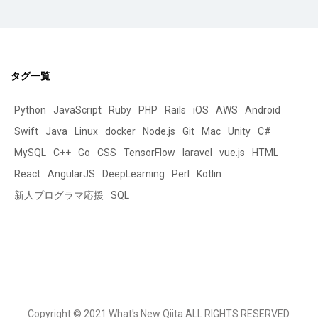
タグ一覧
Python
JavaScript
Ruby
PHP
Rails
iOS
AWS
Android
Swift
Java
Linux
docker
Node.js
Git
Mac
Unity
C#
MySQL
C++
Go
CSS
TensorFlow
laravel
vue.js
HTML
React
AngularJS
DeepLearning
Perl
Kotlin
新人プログラマ応援
SQL
Copyright © 2021 What's New Qiita ALL RIGHTS RESERVED.