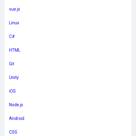
vue.js
Linux
C#
HTML
Git
Unity
iOS
Node.js
Android
CSS