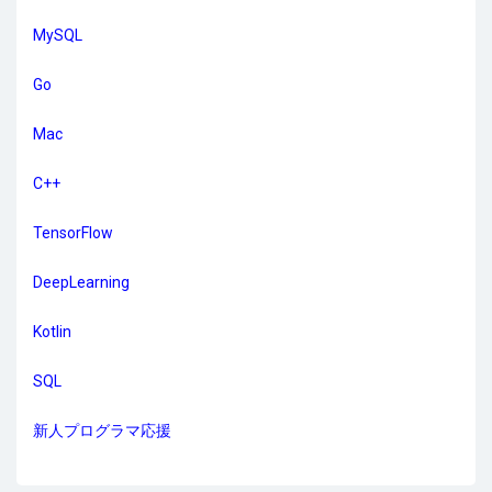
MySQL
Go
Mac
C++
TensorFlow
DeepLearning
Kotlin
SQL
新人プログラマ応援