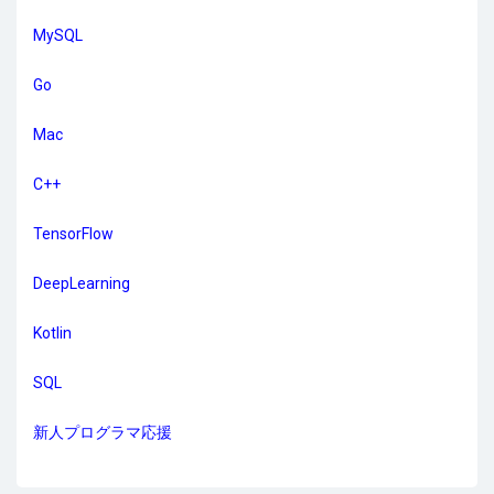
MySQL
Go
Mac
C++
TensorFlow
DeepLearning
Kotlin
SQL
新人プログラマ応援