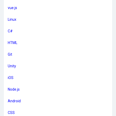
vue.js
Linux
C#
HTML
Git
Unity
iOS
Node.js
Android
CSS