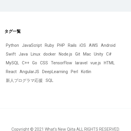
タグ一覧
Python
JavaScript
Ruby
PHP
Rails
iOS
AWS
Android
Swift
Java
Linux
docker
Node.js
Git
Mac
Unity
C#
MySQL
C++
Go
CSS
TensorFlow
laravel
vue.js
HTML
React
AngularJS
DeepLearning
Perl
Kotlin
新人プログラマ応援
SQL
Copyright © 2021 What's New Qiita ALL RIGHTS RESERVED.