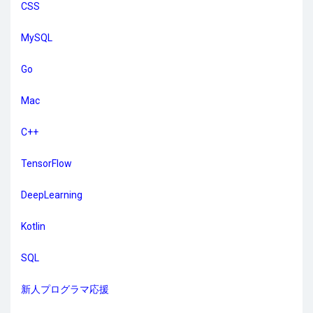
CSS
MySQL
Go
Mac
C++
TensorFlow
DeepLearning
Kotlin
SQL
新人プログラマ応援