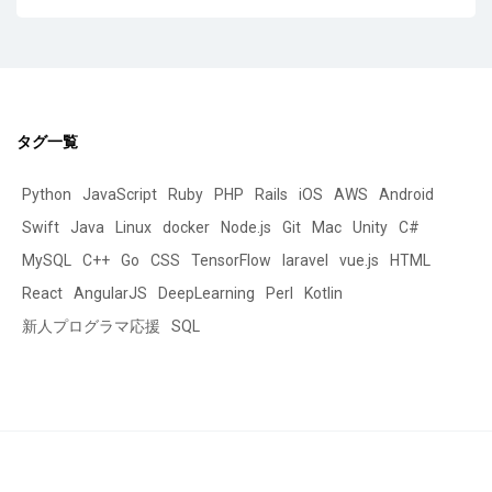
タグ一覧
Python
JavaScript
Ruby
PHP
Rails
iOS
AWS
Android
Swift
Java
Linux
docker
Node.js
Git
Mac
Unity
C#
MySQL
C++
Go
CSS
TensorFlow
laravel
vue.js
HTML
React
AngularJS
DeepLearning
Perl
Kotlin
新人プログラマ応援
SQL