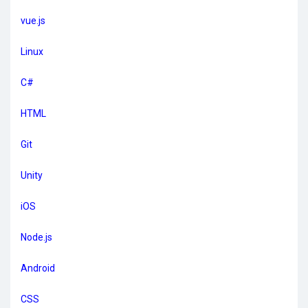
vue.js
Linux
C#
HTML
Git
Unity
iOS
Node.js
Android
CSS