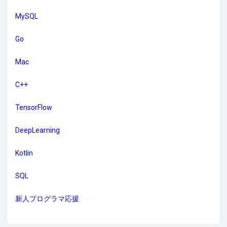
MySQL
Go
Mac
C++
TensorFlow
DeepLearning
Kotlin
SQL
新人プログラマ応援