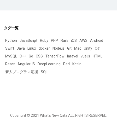
タグ一覧
Python
JavaScript
Ruby
PHP
Rails
iOS
AWS
Android
Swift
Java
Linux
docker
Node.js
Git
Mac
Unity
C#
MySQL
C++
Go
CSS
TensorFlow
laravel
vue.js
HTML
React
AngularJS
DeepLearning
Perl
Kotlin
新人プログラマ応援
SQL
Copyright © 2021 What's New Qiita ALL RIGHTS RESERVED.