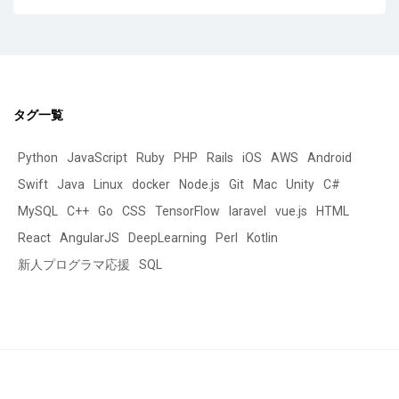
タグ一覧
Python
JavaScript
Ruby
PHP
Rails
iOS
AWS
Android
Swift
Java
Linux
docker
Node.js
Git
Mac
Unity
C#
MySQL
C++
Go
CSS
TensorFlow
laravel
vue.js
HTML
React
AngularJS
DeepLearning
Perl
Kotlin
新人プログラマ応援
SQL