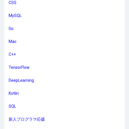
CSS
MySQL
Go
Mac
C++
TensorFlow
DeepLearning
Kotlin
SQL
新人プログラマ応援