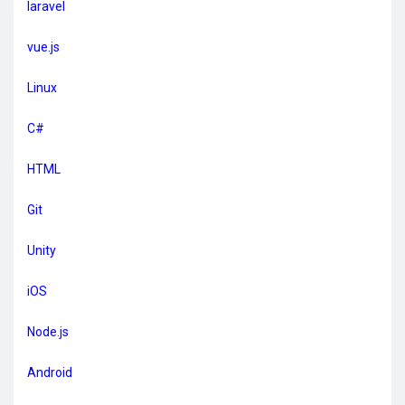
laravel
vue.js
Linux
C#
HTML
Git
Unity
iOS
Node.js
Android