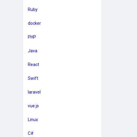
Ruby
docker
PHP
Java
React
Swift
laravel
vue.js
Linux
C#