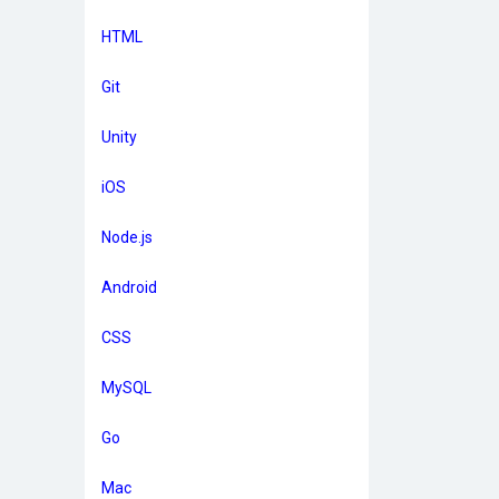
HTML
Git
Unity
iOS
Node.js
Android
CSS
MySQL
Go
Mac