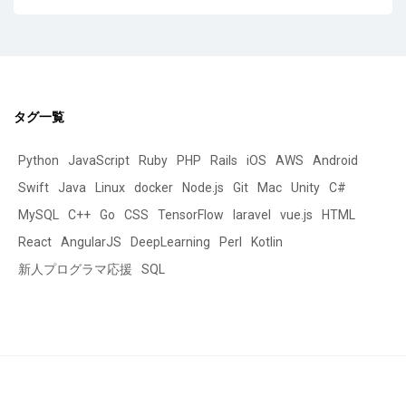
タグ一覧
Python
JavaScript
Ruby
PHP
Rails
iOS
AWS
Android
Swift
Java
Linux
docker
Node.js
Git
Mac
Unity
C#
MySQL
C++
Go
CSS
TensorFlow
laravel
vue.js
HTML
React
AngularJS
DeepLearning
Perl
Kotlin
新人プログラマ応援
SQL