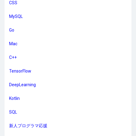
CSS
MySQL
Go
Mac
C++
TensorFlow
DeepLearning
Kotlin
SQL
新人プログラマ応援