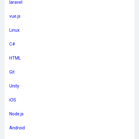
laravel
vue.js
Linux
C#
HTML
Git
Unity
iOS
Node.js
Android