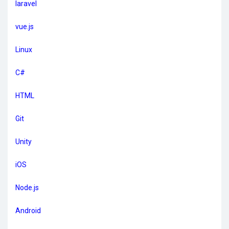
laravel
vue.js
Linux
C#
HTML
Git
Unity
iOS
Node.js
Android