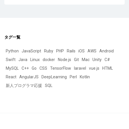
タグ一覧
Python
JavaScript
Ruby
PHP
Rails
iOS
AWS
Android
Swift
Java
Linux
docker
Node.js
Git
Mac
Unity
C#
MySQL
C++
Go
CSS
TensorFlow
laravel
vue.js
HTML
React
AngularJS
DeepLearning
Perl
Kotlin
新人プログラマ応援
SQL