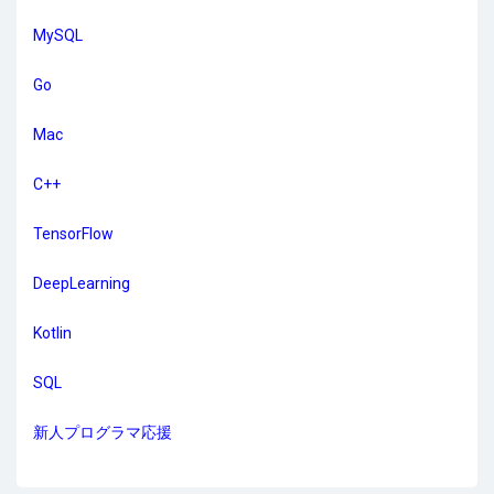
MySQL
Go
Mac
C++
TensorFlow
DeepLearning
Kotlin
SQL
新人プログラマ応援