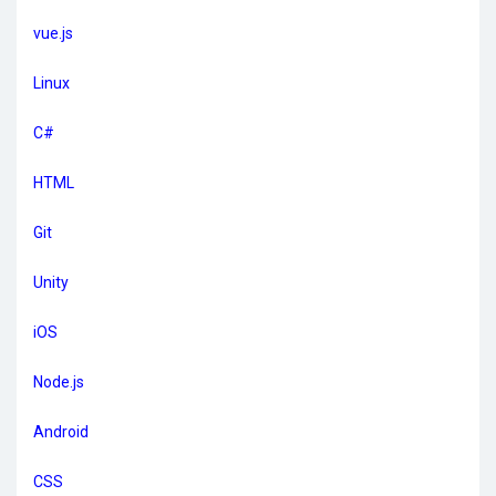
vue.js
Linux
C#
HTML
Git
Unity
iOS
Node.js
Android
CSS