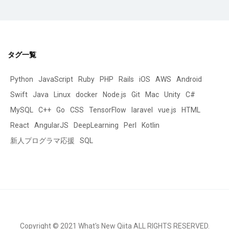
タグ一覧
Python
JavaScript
Ruby
PHP
Rails
iOS
AWS
Android
Swift
Java
Linux
docker
Node.js
Git
Mac
Unity
C#
MySQL
C++
Go
CSS
TensorFlow
laravel
vue.js
HTML
React
AngularJS
DeepLearning
Perl
Kotlin
新人プログラマ応援
SQL
Copyright © 2021 What's New Qiita ALL RIGHTS RESERVED.