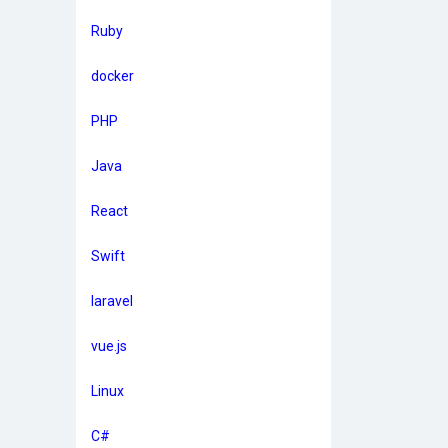
Ruby
docker
PHP
Java
React
Swift
laravel
vue.js
Linux
C#