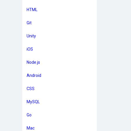
HTML
Git
Unity
iOS
Node.js
Android
CSS
MySQL
Go
Mac