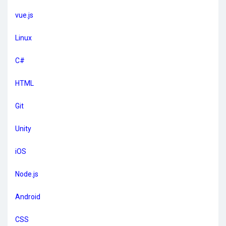
vue.js
Linux
C#
HTML
Git
Unity
iOS
Node.js
Android
CSS