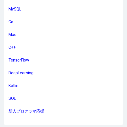
MySQL
Go
Mac
C++
TensorFlow
DeepLearning
Kotlin
SQL
新人プログラマ応援