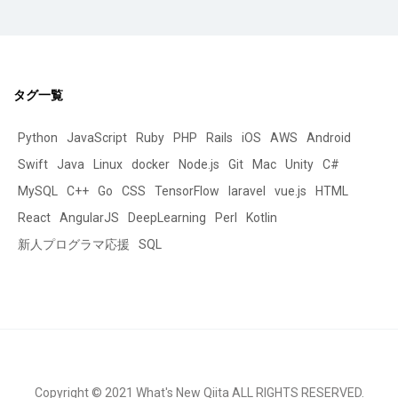
タグ一覧
Python
JavaScript
Ruby
PHP
Rails
iOS
AWS
Android
Swift
Java
Linux
docker
Node.js
Git
Mac
Unity
C#
MySQL
C++
Go
CSS
TensorFlow
laravel
vue.js
HTML
React
AngularJS
DeepLearning
Perl
Kotlin
新人プログラマ応援
SQL
Copyright © 2021 What's New Qiita ALL RIGHTS RESERVED.