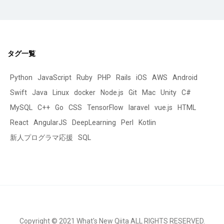
タグ一覧
Python
JavaScript
Ruby
PHP
Rails
iOS
AWS
Android
Swift
Java
Linux
docker
Node.js
Git
Mac
Unity
C#
MySQL
C++
Go
CSS
TensorFlow
laravel
vue.js
HTML
React
AngularJS
DeepLearning
Perl
Kotlin
新人プログラマ応援
SQL
Copyright © 2021 What's New Qiita ALL RIGHTS RESERVED.