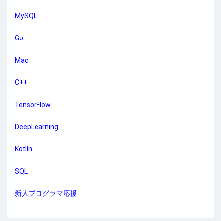
MySQL
Go
Mac
C++
TensorFlow
DeepLearning
Kotlin
SQL
新人プログラマ応援