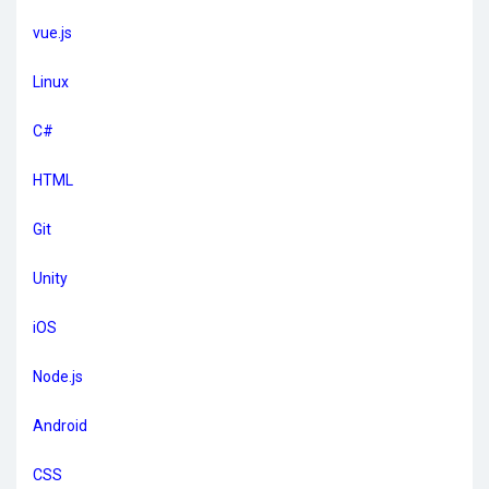
vue.js
Linux
C#
HTML
Git
Unity
iOS
Node.js
Android
CSS