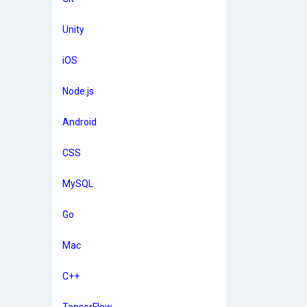
Unity
iOS
Node.js
Android
CSS
MySQL
Go
Mac
C++
TensorFlow