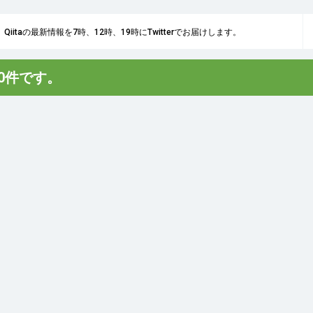
Qiitaの最新情報を7時、12時、19時にTwitterでお届けします。
は0件です。