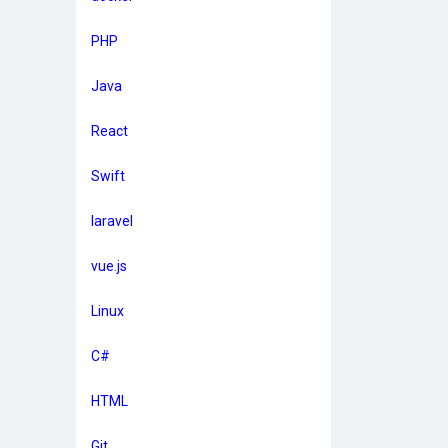
PHP
Java
React
Swift
laravel
vue.js
Linux
C#
HTML
Git