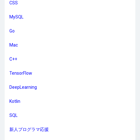
CSS
MySQL
Go
Mac
C++
TensorFlow
DeepLearning
Kotlin
SQL
新人プログラマ応援