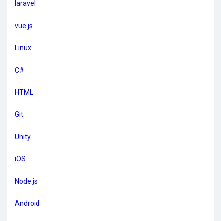
laravel
vue.js
Linux
C#
HTML
Git
Unity
iOS
Node.js
Android