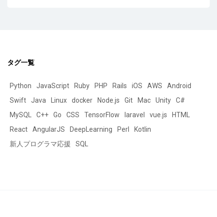
タグ一覧
Python
JavaScript
Ruby
PHP
Rails
iOS
AWS
Android
Swift
Java
Linux
docker
Node.js
Git
Mac
Unity
C#
MySQL
C++
Go
CSS
TensorFlow
laravel
vue.js
HTML
React
AngularJS
DeepLearning
Perl
Kotlin
新人プログラマ応援
SQL