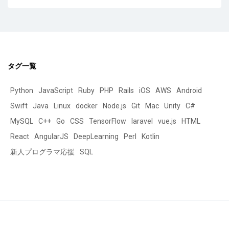
タグ一覧
Python
JavaScript
Ruby
PHP
Rails
iOS
AWS
Android
Swift
Java
Linux
docker
Node.js
Git
Mac
Unity
C#
MySQL
C++
Go
CSS
TensorFlow
laravel
vue.js
HTML
React
AngularJS
DeepLearning
Perl
Kotlin
新人プログラマ応援
SQL