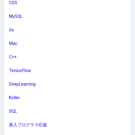
CSS
MySQL
Go
Mac
C++
TensorFlow
DeepLearning
Kotlin
SQL
新人プログラマ応援