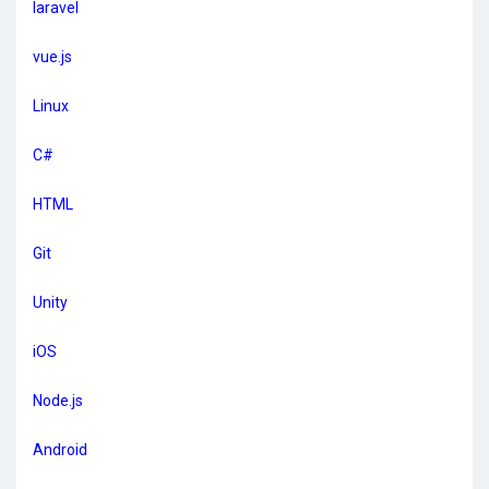
laravel
vue.js
Linux
C#
HTML
Git
Unity
iOS
Node.js
Android