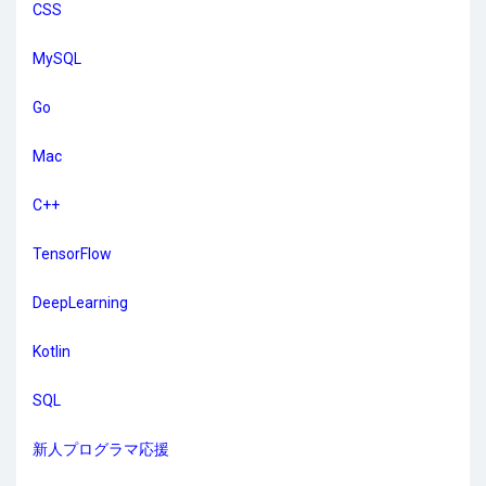
CSS
MySQL
Go
Mac
C++
TensorFlow
DeepLearning
Kotlin
SQL
新人プログラマ応援