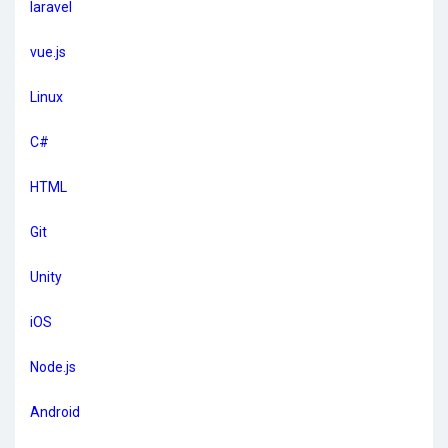
laravel
vue.js
Linux
C#
HTML
Git
Unity
iOS
Node.js
Android