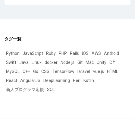
タグ一覧
Python
JavaScript
Ruby
PHP
Rails
iOS
AWS
Android
Swift
Java
Linux
docker
Node.js
Git
Mac
Unity
C#
MySQL
C++
Go
CSS
TensorFlow
laravel
vue.js
HTML
React
AngularJS
DeepLearning
Perl
Kotlin
新人プログラマ応援
SQL