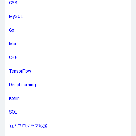
CSS
MySQL
Go
Mac
C++
TensorFlow
DeepLearning
Kotlin
SQL
新人プログラマ応援