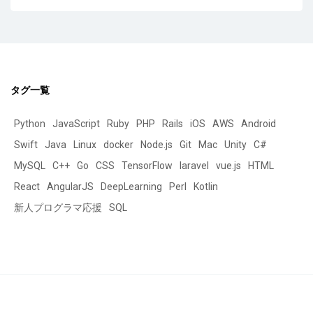
タグ一覧
Python
JavaScript
Ruby
PHP
Rails
iOS
AWS
Android
Swift
Java
Linux
docker
Node.js
Git
Mac
Unity
C#
MySQL
C++
Go
CSS
TensorFlow
laravel
vue.js
HTML
React
AngularJS
DeepLearning
Perl
Kotlin
新人プログラマ応援
SQL