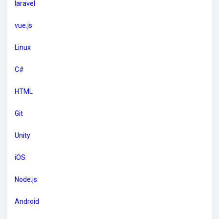
laravel
vue.js
Linux
C#
HTML
Git
Unity
iOS
Node.js
Android