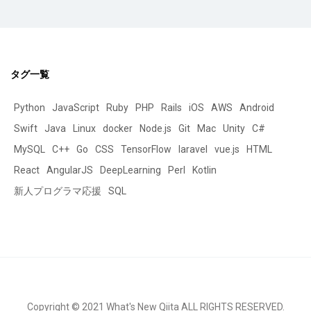
タグ一覧
Python
JavaScript
Ruby
PHP
Rails
iOS
AWS
Android
Swift
Java
Linux
docker
Node.js
Git
Mac
Unity
C#
MySQL
C++
Go
CSS
TensorFlow
laravel
vue.js
HTML
React
AngularJS
DeepLearning
Perl
Kotlin
新人プログラマ応援
SQL
Copyright © 2021 What's New Qiita ALL RIGHTS RESERVED.