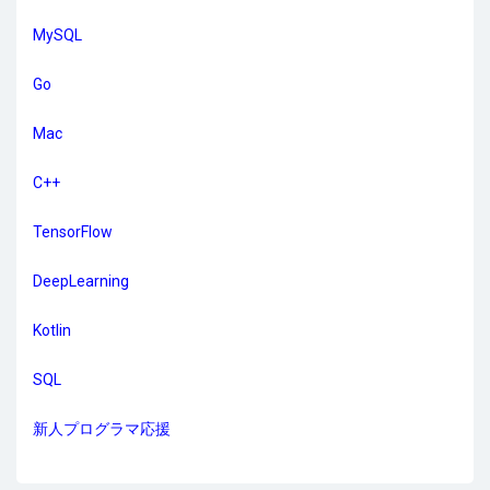
MySQL
Go
Mac
C++
TensorFlow
DeepLearning
Kotlin
SQL
新人プログラマ応援