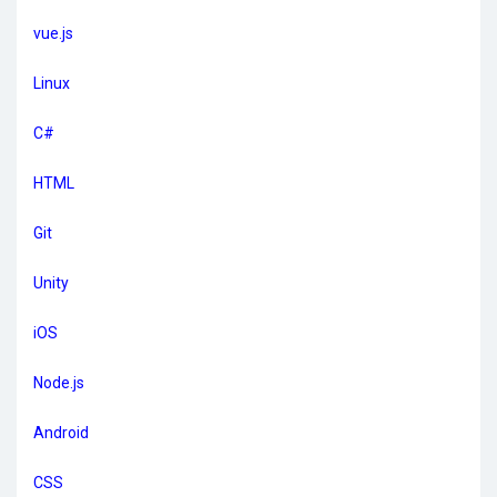
vue.js
Linux
C#
HTML
Git
Unity
iOS
Node.js
Android
CSS