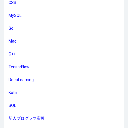
CSS
MySQL
Go
Mac
C++
TensorFlow
DeepLearning
Kotlin
SQL
新人プログラマ応援