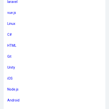
laravel
vue.js
Linux
C#
HTML
Git
Unity
iOS
Node.js
Android