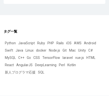
タグ一覧
Python
JavaScript
Ruby
PHP
Rails
iOS
AWS
Android
Swift
Java
Linux
docker
Node.js
Git
Mac
Unity
C#
MySQL
C++
Go
CSS
TensorFlow
laravel
vue.js
HTML
React
AngularJS
DeepLearning
Perl
Kotlin
新人プログラマ応援
SQL