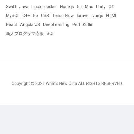
Swift
Java
Linux
docker
Node.js
Git
Mac
Unity
C#
MySQL
C++
Go
CSS
TensorFlow
laravel
vue.js
HTML
React
AngularJS
DeepLearning
Perl
Kotlin
新人プログラマ応援
SQL
Copyright © 2021 What's New Qiita ALL RIGHTS RESERVED.