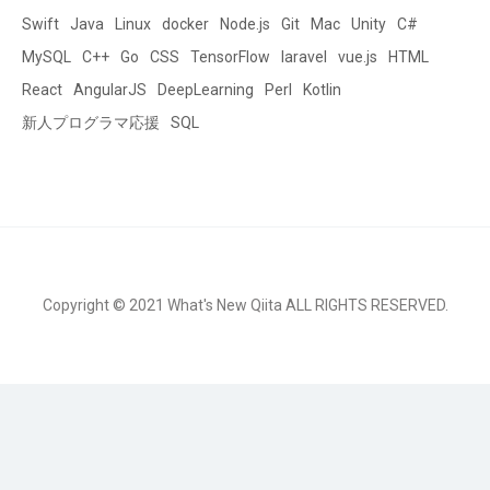
Swift
Java
Linux
docker
Node.js
Git
Mac
Unity
C#
MySQL
C++
Go
CSS
TensorFlow
laravel
vue.js
HTML
React
AngularJS
DeepLearning
Perl
Kotlin
新人プログラマ応援
SQL
Copyright © 2021 What's New Qiita ALL RIGHTS RESERVED.