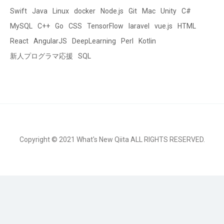
Swift
Java
Linux
docker
Node.js
Git
Mac
Unity
C#
MySQL
C++
Go
CSS
TensorFlow
laravel
vue.js
HTML
React
AngularJS
DeepLearning
Perl
Kotlin
新人プログラマ応援
SQL
Copyright © 2021 What's New Qiita ALL RIGHTS RESERVED.